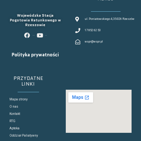
Wojewódzka Stacja
Pogotowia Ratunkowego w
ul. Poniatowskiego 4, 35-026 Rzeszów
Rzeszowie
17 852 62 53
facebook
youtube
wspr@wspr.pl
Polityka prywatności
PRZYDATNE
LINKI
Mapa strony
O nas
Kontakt
RTG
Apteka
Oddział Paliatywny