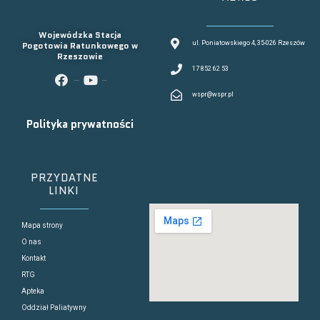
Wojewódzka Stacja
Pogotowia Ratunkowego w
ul. Poniatowskiego 4, 35-026 Rzeszów
Rzeszowie
17 852 62 53
facebook
youtube
wspr@wspr.pl
Polityka prywatności
PRZYDATNE
LINKI
Mapa strony
O nas
Kontakt
RTG
Apteka
Oddział Paliatywny