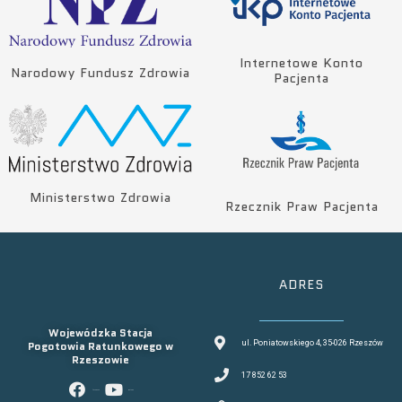
Internetowe Konto
Narodowy Fundusz Zdrowia
Pacjenta
Ministerstwo Zdrowia
Rzecznik Praw Pacjenta
ADRES
Wojewódzka Stacja
Pogotowia Ratunkowego w
ul. Poniatowskiego 4, 35-026 Rzeszów
Rzeszowie
17 852 62 53
facebook
youtube