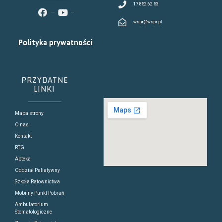
17 852 62 53
facebook
youtube
wspr@wspr.pl
Polityka prywatności
PRZYDATNE
LINKI
Mapa strony
O nas
Kontakt
RTG
Apteka
Oddział Paliatywny
Szkoła Ratownictwa
Mobilny Punkt Pobrań
Ambulatorium
Stomatologiczne