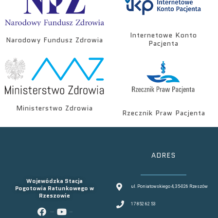
Internetowe Konto
Narodowy Fundusz Zdrowia
Pacjenta
Ministerstwo Zdrowia
Rzecznik Praw Pacjenta
ADRES
Wojewódzka Stacja
Pogotowia Ratunkowego w
ul. Poniatowskiego 4, 35-026 Rzeszów
Rzeszowie
17 852 62 53
facebook
youtube