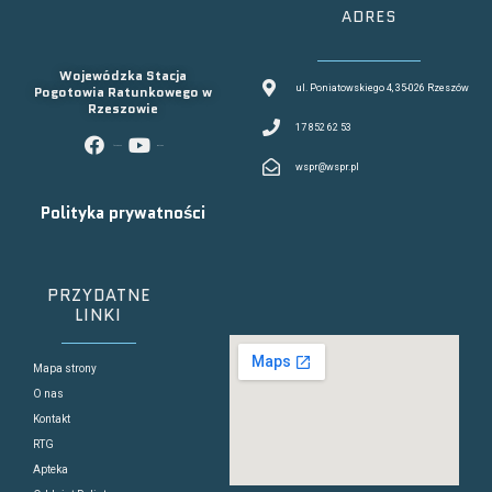
ADRES
Wojewódzka Stacja
Pogotowia Ratunkowego w
ul. Poniatowskiego 4, 35-026 Rzeszów
Rzeszowie
17 852 62 53
facebook
youtube
wspr@wspr.pl
Polityka prywatności
PRZYDATNE
LINKI
Mapa strony
O nas
Kontakt
RTG
Apteka