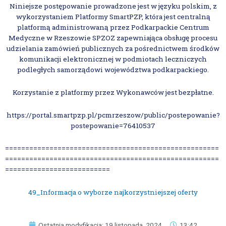
Niniejsze postępowanie prowadzone jest w języku polskim, z
wykorzystaniem Platformy SmartPZP, która jest centralną
platformą administrowaną przez Podkarpackie Centrum
Medyczne w Rzeszowie SPZOZ zapewniająca obsługę procesu
udzielania zamówień publicznych za pośrednictwem środków
komunikacji elektronicznej w podmiotach leczniczych
podległych samorządowi województwa podkarpackiego.
Korzystanie z platformy przez Wykonawców jest bezpłatne.
https://portal.smartpzp.pl/pcmrzeszow/public/postepowanie?
postepowanie=76410537
=====================================================
=====================================================
==========================
49_Informacja o wyborze najkorzystniejszej oferty
Ostatnia modyfikacja: 19 listopada, 2024
13:42