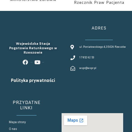
Rzecznik Praw Pacjenta
ADRES
Wojewódzka Stacja
Pogotowia Ratunkowego w
ul. Poniatowskiego 4, 35-026 Rzeszów
Rzeszowie
17 852 62 53
facebook
youtube
wspr@wspr.pl
Polityka prywatności
PRZYDATNE
LINKI
Mapa strony
O nas