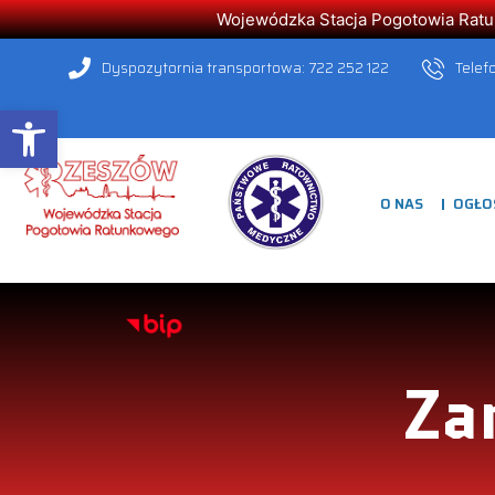
Wojewódzka Stacja Pogotowia Ratunk
Dyspozytornia transportowa: 722 252 122
Telef
Open toolbar
O NAS
OGŁO
Za