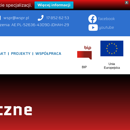
X
 specjalizacji.
Więcej informacji
wspr@wspr.pl
17 852 62 53
facebook
czenia: AE:PL-52636-43090-JDHAH-29
youtube
AKT
PROJEKTY
WSPÓŁPRACA
Unia
BIP
Europejska
czne