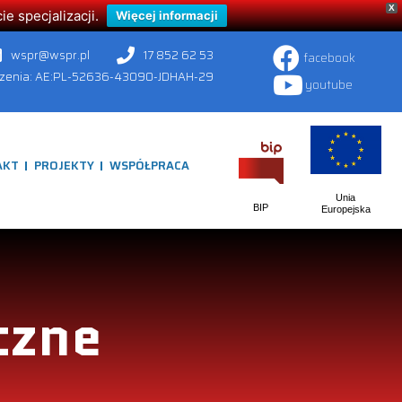
X
 specjalizacji.
Więcej informacji
wspr@wspr.pl
17 852 62 53
facebook
czenia: AE:PL-52636-43090-JDHAH-29
youtube
AKT
PROJEKTY
WSPÓŁPRACA
Unia
BIP
Europejska
czne