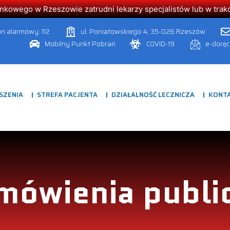
owego w Rzeszowie zatrudni lekarzy specjalistów lub w trakcie
on alarmowy: 112
ul. Poniatowskiego 4, 35-026 Rzeszów
Mobilny Punkt Pobrań
COVID-19
e-dorę
SZENIA
STREFA PACJENTA
DZIAŁALNOŚĆ LECZNICZA
KONT
mówienia publi