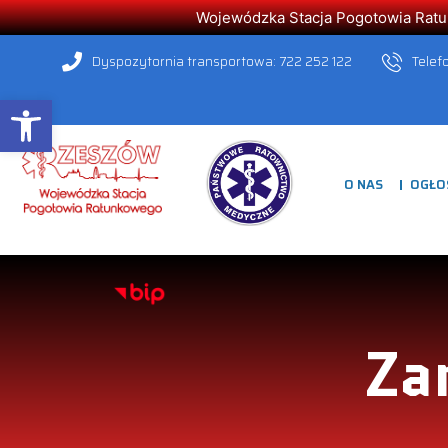
Wojewódzka Stacja Pogotowia Ratunk
Dyspozytornia transportowa: 722 252 122
Telef
Open toolbar
O NAS
OGŁO
Za