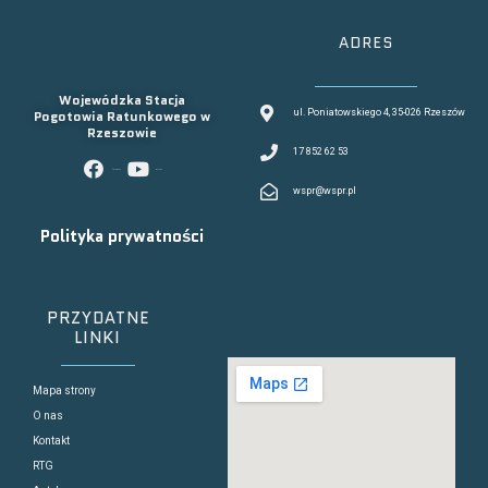
ADRES
Wojewódzka Stacja
Pogotowia Ratunkowego w
ul. Poniatowskiego 4, 35-026 Rzeszów
Rzeszowie
17 852 62 53
facebook
youtube
wspr@wspr.pl
Polityka prywatności
PRZYDATNE
LINKI
Mapa strony
O nas
Kontakt
RTG