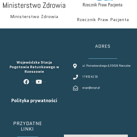
Ministerstwo Zdrowia
Rzecznik Praw Pacjenta
ADRES
Wojewódzka Stacja
Pogotowia Ratunkowego w
ul. Poniatowskiego 4, 35-026 Rzeszów
Rzeszowie
17 852 62 53
facebook
youtube
wspr@wspr.pl
Polityka prywatności
PRZYDATNE
LINKI