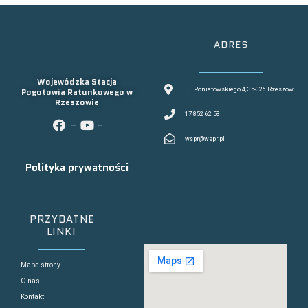
ADRES
Wojewódzka Stacja
Pogotowia Ratunkowego w
ul. Poniatowskiego 4, 35-026 Rzeszów
Rzeszowie
17 852 62 53
facebook
youtube
wspr@wspr.pl
Polityka prywatności
PRZYDATNE
LINKI
Mapa strony
O nas
Kontakt