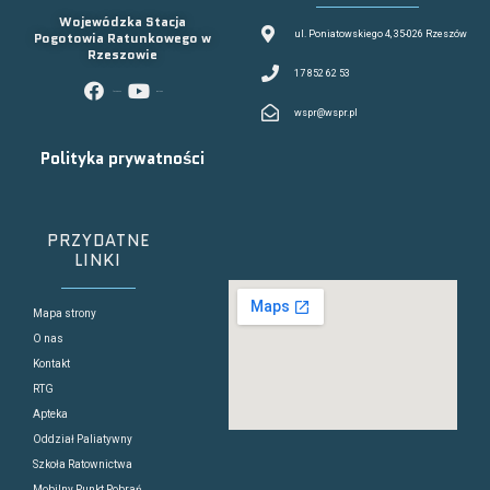
Wojewódzka Stacja
Pogotowia Ratunkowego w
ul. Poniatowskiego 4, 35-026 Rzeszów
Rzeszowie
17 852 62 53
facebook
youtube
wspr@wspr.pl
Polityka prywatności
PRZYDATNE
LINKI
Mapa strony
O nas
Kontakt
RTG
Apteka
Oddział Paliatywny
Szkoła Ratownictwa
Mobilny Punkt Pobrań