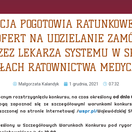
CJA POGOTOWIA RATUNKOW
OFERT NA UDZIELANIE ZAM
EZ LEKARZA SYSTEMU W S
OŁACH RATOWNICTWA MEDYC
Małgorzata Kalandyk
1 grudnia, 2021
07:32
nym rozstrzygnięciu konkursu, na czas określony
od dnia 
mogą zapoznać się ze szczegółowymi warunkami konkur
zczonej na stronie internetowej /
wspr.pl/
Wojewódzkiej 
reślony w Szczegółowych Warunkach Konkursu pod rygo