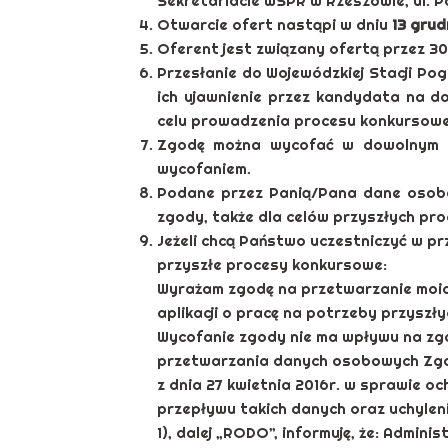
Sekretariacie WSPR w Rzeszowie, ul. 
Otwarcie ofert nastąpi w dniu
13 grud
Oferent jest związany ofertą przez 30
Przesłanie do Wojewódzkiej Stacji P
ich ujawnienie przez kandydata na 
celu prowadzenia procesu konkursow
Zgodę można wycofać w dowolnym c
wycofaniem.
Podane przez Panią/Pana dane osobo
zgody, także dla celów przyszłych p
Jeżeli chcą Państwo uczestniczyć w pr
przyszłe procesy konkursowe:
Wyrażam zgodę na przetwarzanie moi
aplikacji o pracę na potrzeby przys
Wycofanie zgody nie ma wpływu na zg
przetwarzania danych osobowych Zgodni
z dnia 27 kwietnia 2016r. w sprawie 
przepływu takich danych oraz uchyleni
1), dalej „RODO”, informuję, że: Adm