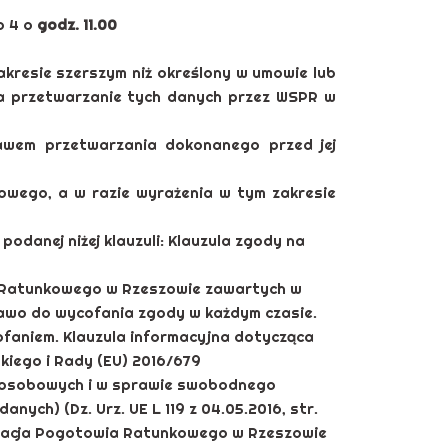
o 4 o
godz. 11.00
resie szerszym niż określony w umowie lub
na przetwarzanie tych danych przez WSPR w
wem przetwarzania dokonanego przed jej
owego, a w razie wyrażenia w tym zakresie
odanej niżej klauzuli: Klauzula zgody na
 Ratunkowego w Rzeszowie zawartych w
rawo do wycofania zgody w każdym czasie.
faniem. Klauzula informacyjna dotycząca
kiego i Rady (EU) 2016/679
ch osobowych i w sprawie swobodnego
ych) (Dz. Urz. UE L 119 z 04.05.2016, str.
 Stacja Pogotowia Ratunkowego w Rzeszowie