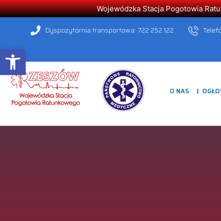
Wojewódzka Stacja Pogotowia Ratunk
Dyspozytornia transportowa: 722 252 122
Telef
Open toolbar
O NAS
OGŁO