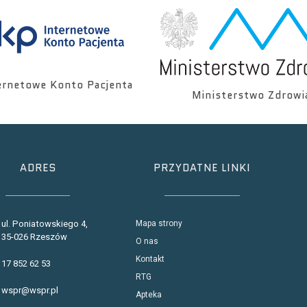
ernetowe Konto Pacjenta
Ministerstwo Zdrowi
ADRES
PRZYDATNE LINKI
ul. Poniatowskiego 4,
Mapa strony
35-026 Rzeszów
O nas
Kontakt
17 852 62 53
RTG
wspr@wspr.pl
Apteka