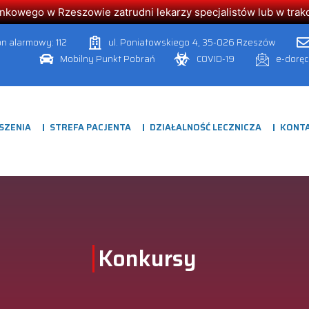
owego w Rzeszowie zatrudni lekarzy specjalistów lub w trakcie
on alarmowy: 112
ul. Poniatowskiego 4, 35-026 Rzeszów
Mobilny Punkt Pobrań
COVID-19
e-dorę
SZENIA
STREFA PACJENTA
DZIAŁALNOŚĆ LECZNICZA
KONT
Konkursy