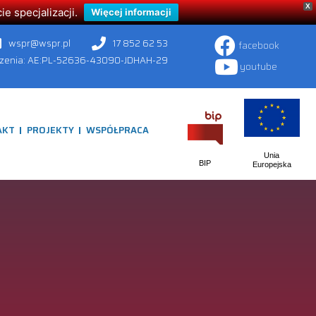
X
 specjalizacji.
Więcej informacji
wspr@wspr.pl
17 852 62 53
facebook
czenia: AE:PL-52636-43090-JDHAH-29
youtube
AKT
PROJEKTY
WSPÓŁPRACA
Unia
BIP
Europejska