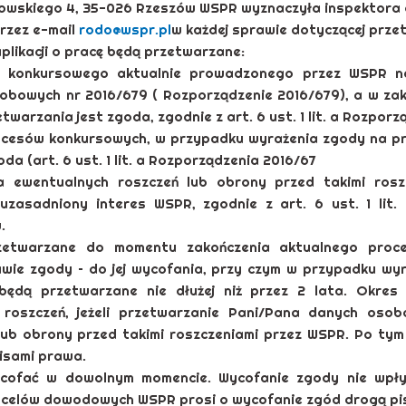
iatowskiego 4, 35-026 Rzeszów WSPR wyznaczyła inspektor
rzez e-mail
rodo@wspr.pl
w każdej sprawie dotyczącej prz
likacji o pracę będą przetwarzane:
 konkursowego aktualnie prowadzonego przez WSPR na
obowych nr 2016/679 ( Rozporządzenie 2016/679), a w zak
arzania jest zgoda, zgodnie z art. 6 ust. 1 lit. a Rozpor
rocesów konkursowych, w przypadku wyrażenia zgody na p
a (art. 6 ust. 1 lit. a Rozporządzenia 2016/67
ia ewentualnych roszczeń lub obrony przed takimi ro
uzasadniony interes WSPR, zgodnie z art. 6 ust. 1 lit.
.
etwarzane do momentu zakończenia aktualnego proce
wie zgody – do jej wycofania, przy czym w przypadku wy
będą przetwarzane nie dłużej niż przez 2 lata. Okre
roszczeń, jeżeli przetwarzanie Pani/Pana danych osob
ub obrony przed takimi roszczeniami przez WSPR. Po tym
isami prawa.
cofać w dowolnym momencie. Wycofanie zgody nie wpł
 celów dowodowych WSPR prosi o wycofanie zgód drogą pis