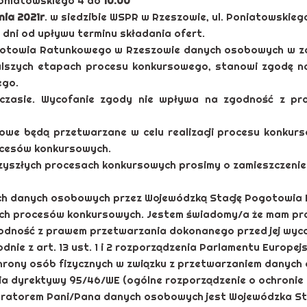
Poniatowskiego 4 do
10.00
nia 2021r
. w siedzibie WSPR w Rzeszowie, ul. Poniatowskieg
 dni od upływu terminu składania ofert.
ogotowia Ratunkowego w Rzeszowie danych osobowych w zak
dalszych etapach procesu konkursowego, stanowi zgodę 
ego.
zasie. Wycofanie zgody nie wpływa na zgodność z pra
we będą przetwarzane w celu realizacji procesu konkurs
rocesów konkursowych.
zyszłych procesach konkursowych prosimy o zamieszczenie p
ch danych osobowych przez Wojewódzką Stację Pogotowia
złych procesów konkursowych. Jestem świadomy/a że mam p
odność z prawem przetwarzania dokonanego przed jej wyco
e z art. 13 ust. 1 i 2 rozporządzenia Parlamentu Europejs
ochrony osób fizycznych w związku z przetwarzaniem dany
a dyrektywy 95/46/WE (ogólne rozporządzenie o ochronie dan
inistratorem Pani/Pana danych osobowych jest Wojewódzka