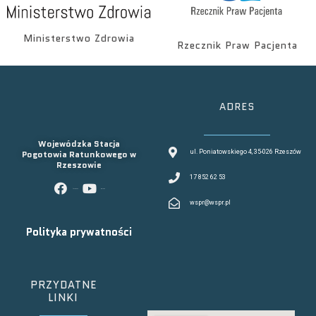
Ministerstwo Zdrowia
Rzecznik Praw Pacjenta
ADRES
Wojewódzka Stacja
Pogotowia Ratunkowego w
ul. Poniatowskiego 4, 35-026 Rzeszów
Rzeszowie
17 852 62 53
facebook
youtube
wspr@wspr.pl
Polityka prywatności
PRZYDATNE
LINKI