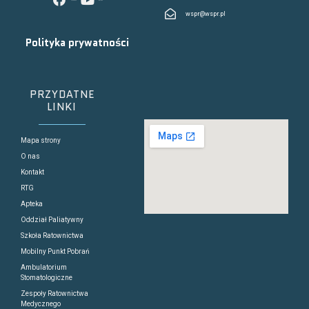
facebook
youtube
wspr@wspr.pl
Polityka prywatności
PRZYDATNE
LINKI
Mapa strony
O nas
Kontakt
RTG
Apteka
Oddział Paliatywny
Szkoła Ratownictwa
Mobilny Punkt Pobrań
Ambulatorium
Stomatologiczne
Zespoły Ratownictwa
Medycznego