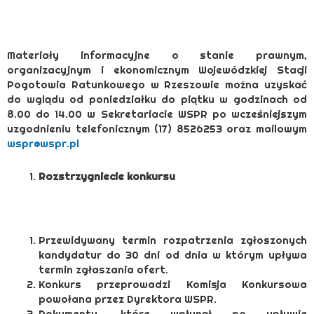
Materiały informacyjne o stanie prawnym,
organizacyjnym i ekonomicznym Wojewódzkiej Stacji
Pogotowia Ratunkowego w Rzeszowie można uzyskać
do wglądu od poniedziałku do piątku w godzinach od
8.00 do 14.00 w Sekretariacie WSPR po wcześniejszym
uzgodnieniu telefonicznym (17) 8526253 oraz mailowym
wspr@wspr.pl
Rozstrzygniecie konkursu
Przewidywany termin rozpatrzenia zgłoszonych
kandydatur do 30 dni od dnia w którym upływa
termin zgłaszania ofert.
Konkurs przeprowadzi Komisja Konkursowa
powołana przez Dyrektora WSPR.
Dokumenty, które wpłynął po upływie