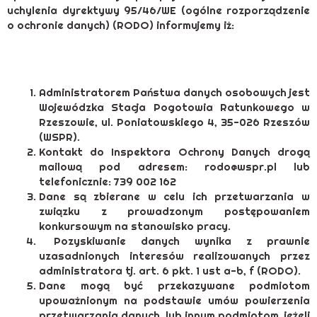
uchylenia dyrektywy 95/46/WE (ogólne rozporządzenie
o ochronie danych) (RODO) informujemy iż:
Administratorem Państwa danych osobowych jest
Wojewódzka Stacja Pogotowia Ratunkowego w
Rzeszowie, ul. Poniatowskiego 4, 35-026 Rzeszów
(WSPR).
Kontakt do Inspektora Ochrony Danych drogą
mailową pod adresem: rodo@wspr.pl lub
telefonicznie: 739 002 162
Dane są zbierane w celu ich przetwarzania w
związku z prowadzonym postępowaniem
konkursowym na stanowisko pracy.
Pozyskiwanie danych wynika z prawnie
uzasadnionych interesów realizowanych przez
administratora tj. art. 6 pkt. 1 ust a-b, f (RODO).
Dane mogą być przekazywane podmiotom
upoważnionym na podstawie umów powierzenia
przetwarzania danych, lub innym podmiotom, jeżeli