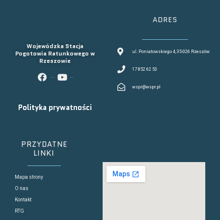
ADRES
Wojewódzka Stacja
Pogotowia Ratunkowego w
ul. Poniatowskiego 4, 35-026 Rzeszów
Rzeszowie
17 852 62 53
facebook
youtube
wspr@wspr.pl
Polityka prywatności
PRZYDATNE
LINKI
Mapa strony
O nas
Kontakt
RTG