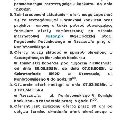
prawomocnym rozstrzygnięciu konkursu do dnia
12.2023r.
Zainteresowani składaniem ofert mogą zapoznać
się ze szczegółowymi warunkami konkursu oraz
projektem umowy a także pobrać obowiązujący
formularz oferty zamieszczonej na stronie
internetowej /
wspr.pl/
Wojewódzkiej Stacji
Pogotowia Ratunkowego w Rzeszowie przy ul.
Poniatowskiego 4
Oferty należy składać w sposób określony w
Szczegółowych Warunkach Konkursu
w zamkniętej kopercie pod rygorem nieważności
od dnia 28.02.2023r.
do dnia 07.03.2023r. w
Sekretariacie WSPR w Rzeszowie, ul.
00
Poniatowskiego 4 do godz. 10
.
Otwarcie ofert nastąpi w dniu
07.03.2023r.
w
siedzibie WSPR
w Rzeszowie, ul. Poniatowskiego 4. Komisja
00
Konkursowa rozpocznie pracę o godz.
11
.
Oferent jest związany ofertą przez 30 dni od
upływu terminu składania ofert określonego w