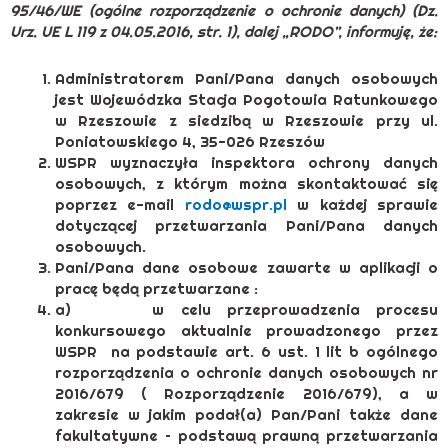
95/46/WE (ogólne rozporządzenie o ochronie danych) (Dz.
Urz. UE L 119 z 04.05.2016, str. 1), dalej „RODO”, informuję, że:
Administratorem Pani/Pana danych osobowych
jest Wojewódzka Stacja Pogotowia Ratunkowego
w Rzeszowie z siedzibą w Rzeszowie przy ul.
Poniatowskiego 4, 35-026 Rzeszów
WSPR wyznaczyła inspektora ochrony danych
osobowych, z którym można skontaktować się
poprzez e-mail
rodo@wspr.pl
w każdej sprawie
dotyczącej przetwarzania Pani/Pana danych
osobowych.
Pani/Pana dane osobowe zawarte w aplikacji o
pracę będą przetwarzane :
a) w celu przeprowadzenia procesu
konkursowego aktualnie prowadzonego przez
WSPR na podstawie art. 6 ust. 1 lit b ogólnego
rozporządzenia o ochronie danych osobowych nr
2016/679 ( Rozporządzenie 2016/679), a w
zakresie w jakim podał(a) Pan/Pani także dane
fakultatywne – podstawą prawną przetwarzania