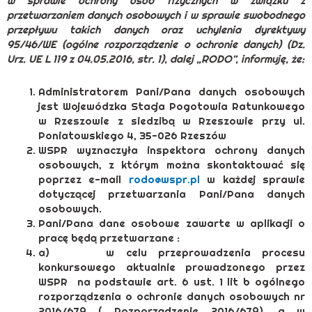
w sprawie ochrony osób fizycznych w związku z
przetwarzaniem danych osobowych i w sprawie swobodnego
przepływu takich danych oraz uchylenia dyrektywy
95/46/WE (ogólne rozporządzenie o ochronie danych) (Dz.
Urz. UE L 119 z 04.05.2016, str. 1), dalej „RODO”, informuję, że:
Administratorem Pani/Pana danych osobowych
jest Wojewódzka Stacja Pogotowia Ratunkowego
w Rzeszowie z siedzibą w Rzeszowie przy ul.
Poniatowskiego 4, 35-026 Rzeszów
WSPR wyznaczyła inspektora ochrony danych
osobowych, z którym można skontaktować się
poprzez e-mail
rodo@wspr.pl
w każdej sprawie
dotyczącej przetwarzania Pani/Pana danych
osobowych.
Pani/Pana dane osobowe zawarte w aplikacji o
pracę będą przetwarzane :
a) w celu przeprowadzenia procesu
konkursowego aktualnie prowadzonego przez
WSPR na podstawie art. 6 ust. 1 lit b ogólnego
rozporządzenia o ochronie danych osobowych nr
2016/679 ( Rozporządzenie 2016/679), a w