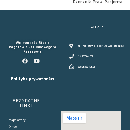
Rzecznik Praw Pacjenta
ADRES
Wojewódzka Stacja
Pogotowia Ratunkowego w
ul. Poniatowskiego 4, 35-026 Rzeszów
Rzeszowie
17 852 62 53
facebook
youtube
wspr@wspr.pl
Polityka prywatności
PRZYDATNE
LINKI
Mapa strony
O nas