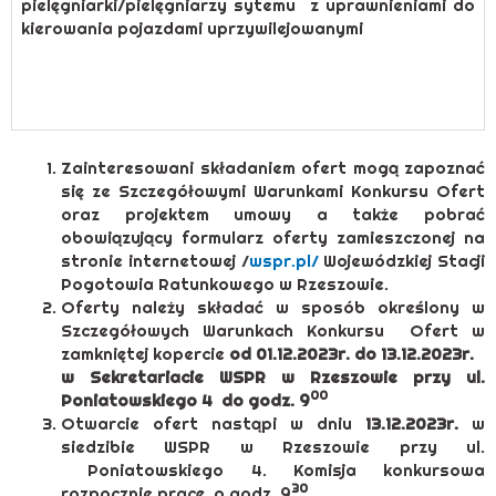
pielęgniarki/pielęgniarzy sytemu z uprawnieniami do
kierowania pojazdami uprzywilejowanymi
Zainteresowani składaniem ofert mogą zapoznać
się ze Szczegółowymi Warunkami Konkursu Ofert
oraz projektem umowy a także pobrać
obowiązujący formularz oferty zamieszczonej na
stronie internetowej /
wspr.pl/
Wojewódzkiej Stacji
Pogotowia Ratunkowego w Rzeszowie.
Oferty należy składać w sposób określony w
Szczegółowych Warunkach Konkursu Ofert w
zamkniętej kopercie
od 01.12.2023r. do 13.12.2023r.
w Sekretariacie WSPR w Rzeszowie przy ul.
00
Poniatowskiego 4 do godz. 9
Otwarcie ofert nastąpi w dniu
13.12.2023r.
w
siedzibie WSPR w Rzeszowie przy ul.
Poniatowskiego 4. Komisja konkursowa
30
rozpocznie pracę o godz. 9
.