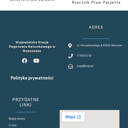
Rzecznik Praw Pacjenta
ADRES
Wojewódzka Stacja
Pogotowia Ratunkowego w
ul. Poniatowskiego 4, 35-026 Rzeszów
Rzeszowie
17 852 62 53
facebook
youtube
wspr@wspr.pl
Polityka prywatności
PRZYDATNE
LINKI
Mapa strony
O nas