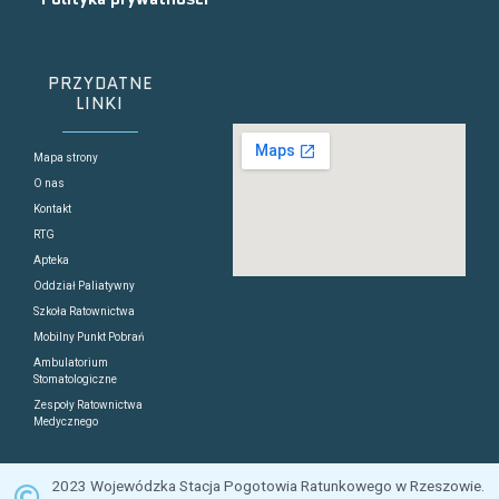
PRZYDATNE
LINKI
Mapa strony
O nas
Kontakt
RTG
Apteka
Oddział Paliatywny
Szkoła Ratownictwa
Mobilny Punkt Pobrań
Ambulatorium
Stomatologiczne
Zespoły Ratownictwa
Medycznego
2023 Wojewódzka Stacja Pogotowia Ratunkowego w Rzeszowie.