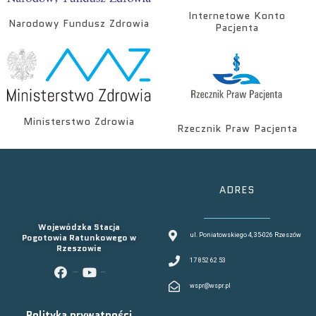
Internetowe Konto
Narodowy Fundusz Zdrowia
Pacjenta
Ministerstwo Zdrowia
Rzecznik Praw Pacjenta
ADRES
Wojewódzka Stacja
Pogotowia Ratunkowego w
ul. Poniatowskiego 4, 35-026 Rzeszów
Rzeszowie
17 852 62 53
facebook
youtube
wspr@wspr.pl
Polityka prywatności