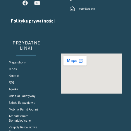
facebook
youtube
wspr@wspr.pl
Polityka prywatności
PRZYDATNE
LINKI
Mapa strony
O nas
Kontakt
RTG
Apteka
Oddział Paliatywny
Szkoła Ratownictwa
Mobilny Punkt Pobrań
Ambulatorium
Stomatologiczne
Zespoły Ratownictwa