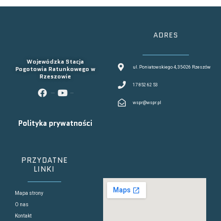
ADRES
Wojewódzka Stacja
Pogotowia Ratunkowego w
ul. Poniatowskiego 4, 35-026 Rzeszów
Rzeszowie
17 852 62 53
facebook
youtube
wspr@wspr.pl
Polityka prywatności
PRZYDATNE
LINKI
Mapa strony
O nas
Kontakt