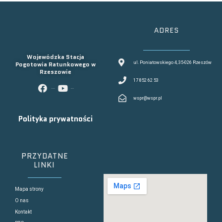
ADRES
Wojewódzka Stacja
Pogotowia Ratunkowego w
ul. Poniatowskiego 4, 35-026 Rzeszów
Rzeszowie
17 852 62 53
facebook
youtube
wspr@wspr.pl
Polityka prywatności
PRZYDATNE
LINKI
Mapa strony
O nas
Kontakt