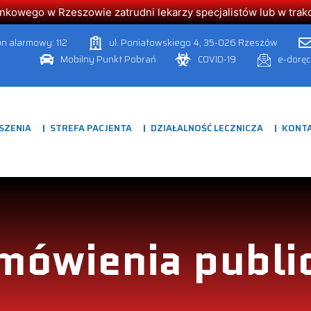
owego w Rzeszowie zatrudni lekarzy specjalistów lub w trakcie
on alarmowy: 112
ul. Poniatowskiego 4, 35-026 Rzeszów
Mobilny Punkt Pobrań
COVID-19
e-dorę
SZENIA
STREFA PACJENTA
DZIAŁALNOŚĆ LECZNICZA
KONT
mówienia publi