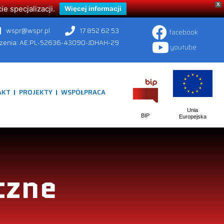
X
 specjalizacji.
Więcej informacji
wspr@wspr.pl
17 852 62 53
facebook
czenia: AE:PL-52636-43090-JDHAH-29
youtube
AKT
PROJEKTY
WSPÓŁPRACA
Unia
BIP
Europejska
czne