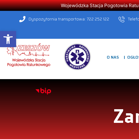
Wojewódzka Stacja Pogotowia Ratunk
Dyspozytornia transportowa: 722 252 122
Telef
Open toolbar
O NAS
OGŁO
Za