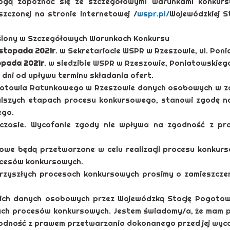
ogą zapoznać się ze szczegółowymi warunkami konkur
zczonej na stronie internetowej /
wspr.pl/
Wojewódzkiej 
ślony w Szczegółowych Warunkach Konkursu
istopada 2021r
. w Sekretariacie WSPR w Rzeszowie, ul. Pon
opada 2021r
. w siedzibie WSPR w Rzeszowie, Poniatowskieg
 dni od upływu terminu składania ofert.
ogotowia Ratunkowego w Rzeszowie danych osobowych w zak
dalszych etapach procesu konkursowego, stanowi zgodę 
ego.
zasie. Wycofanie zgody nie wpływa na zgodność z pra
we będą przetwarzane w celu realizacji procesu konkurs
rocesów konkursowych.
rzyszłych procesach konkursowych prosimy o zamieszczenie
ich danych osobowych przez Wojewódzką Stację Pogoto
złych procesów konkursowych. Jestem świadomy/a, że mam 
odność z prawem przetwarzania dokonanego przed jej wyc