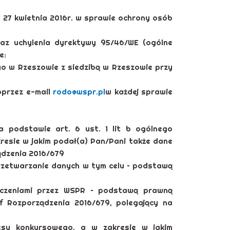
ia 27 kwietnia 2016r. w sprawie ochrony osób
az uchylenia dyrektywy 95/46/WE (ogólne
e:
 w Rzeszowie z siedzibą w Rzeszowie przy
oprzez e-mail
rodo@wspr.pl
w każdej sprawie
 podstawie art. 6 ust. 1 lit b ogólnego
resie w jakim podał(a) Pan/Pani także dane
ządzenia 2016/679
rzetwarzanie danych w tym celu – podstawą
szczeniami przez WSPR – podstawą prawną
 f Rozporządzenia 2016/679, polegający na
su konkursowego, a w zakresie w jakim