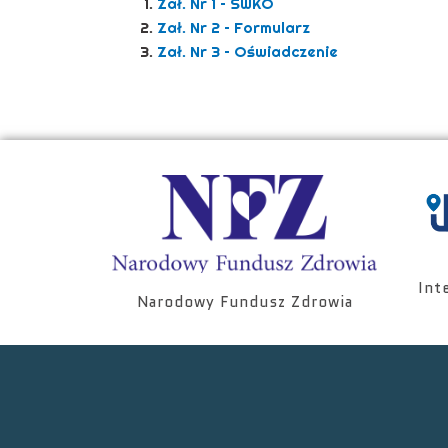
Zał. Nr 1 – SWKO
Zał. Nr 2 – Formularz
Zał. Nr 3 – Oświadczenie
Int
Narodowy Fundusz Zdrowia