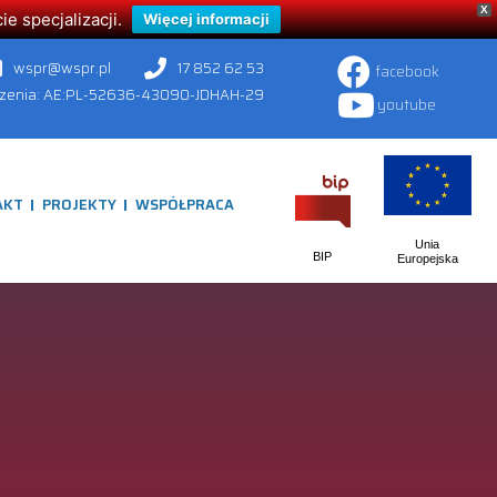
X
 specjalizacji.
Więcej informacji
wspr@wspr.pl
17 852 62 53
facebook
czenia: AE:PL-52636-43090-JDHAH-29
youtube
AKT
PROJEKTY
WSPÓŁPRACA
Unia
BIP
Europejska