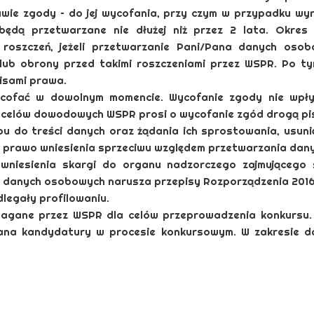
wie zgody – do jej wycofania, przy czym w przypadku wy
będą przetwarzane nie dłużej niż przez 2 lata. Okre
roszczeń, jeżeli przetwarzanie Pani/Pana danych osob
lub obrony przed takimi roszczeniami przez WSPR. Po t
isami prawa.
cofać w dowolnym momencie. Wycofanie zgody nie wpł
 celów dowodowych WSPR prosi o wycofanie zgód drogą pis
u do treści danych oraz żądania ich sprostowania, usuni
prawo wniesienia sprzeciwu względem przetwarzania dany
 wniesienia skargi do organu nadzorczego zajmującego
a danych osobowych narusza przepisy Rozporządzenia 2016
legały profilowaniu.
gane przez WSPR dla celów przeprowadzenia konkursu. 
/Pana kandydatury w procesie konkursowym. W zakresie