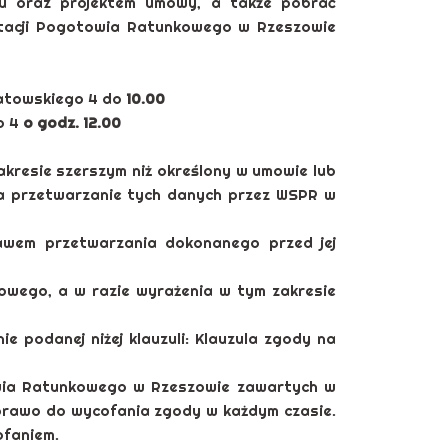
su oraz projektem umowy, a także pobrać
Stacji Pogotowia Ratunkowego w Rzeszowie
iatowskiego 4 do
10.00
o 4
o
godz. 12.00
resie szerszym niż określony w umowie lub
na przetwarzanie tych danych przez WSPR w
wem przetwarzania dokonanego przed jej
owego, a w razie wyrażenia w tym zakresie
 podanej niżej klauzuli: Klauzula zgody na
wia Ratunkowego w Rzeszowie zawartych w
prawo do wycofania zgody w każdym czasie.
ofaniem.