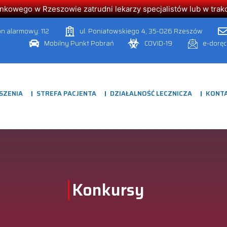
owego w Rzeszowie zatrudni lekarzy specjalistów lub w trakcie
on alarmowy: 112
ul. Poniatowskiego 4, 35-026 Rzeszów
Mobilny Punkt Pobrań
COVID-19
e-dorę
SZENIA
STREFA PACJENTA
DZIAŁALNOŚĆ LECZNICZA
KONT
Konkursy