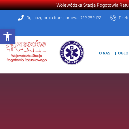
Wojewódzka Stacja Pogotowia Ratunk
Dyspozytornia transportowa: 722 252 122
Telef
Open toolbar
O NAS
OGŁO