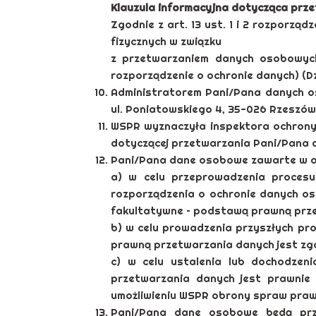
Klauzula informacyjna dotycząca pr
Zgodnie z art. 13 ust. 1 i 2 rozporzą
fizycznych w związku
z przetwarzaniem danych osobowych
rozporządzenie o ochronie danych) (Dz. U
Administratorem Pani/Pana danych o
ul. Poniatowskiego 4, 35-026 Rzeszów
WSPR wyznaczyła inspektora ochrony
dotyczącej przetwarzania Pani/Pana
Pani/Pana dane osobowe zawarte w apl
a) w celu przeprowadzenia procesu
rozporządzenia o ochronie danych os
fakultatywne – podstawą prawną przetw
b) w celu prowadzenia przyszłych p
prawną przetwarzania danych jest zgod
c) w celu ustalenia lub dochodzen
przetwarzania danych jest prawnie 
umożliwieniu WSPR obrony spraw praw
Pani/Pana dane osobowe będą prz