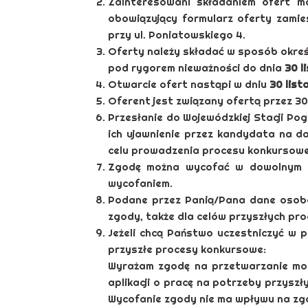
Zainteresowani składaniem ofert m
obowiązujący formularz oferty zamies
przy ul. Poniatowskiego 4.
Oferty należy składać w sposób okre
pod rygorem nieważności do dnia
30 l
Otwarcie ofert nastąpi w dniu
30 list
Oferent jest związany ofertą przez 30
Przesłanie do Wojewódzkiej Stacji P
ich ujawnienie przez kandydata na 
celu prowadzenia procesu konkursow
Zgodę można wycofać w dowolnym c
wycofaniem.
Podane przez Panią/Pana dane osobo
zgody, także dla celów przyszłych p
Jeżeli chcą Państwo uczestniczyć w p
przyszłe procesy konkursowe:
Wyrażam zgodę na przetwarzanie mo
aplikacji o pracę na potrzeby przys
Wycofanie zgody nie ma wpływu na zg