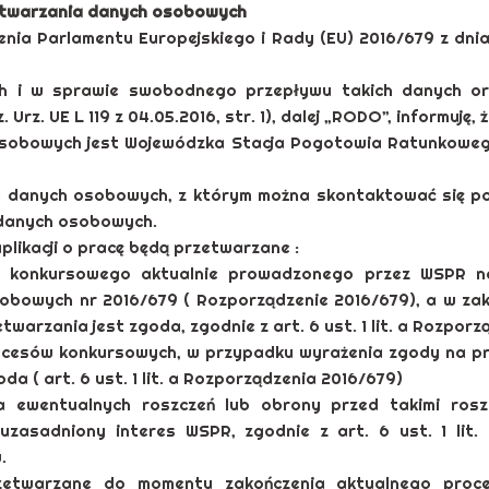
zetwarzania danych osobowych
dzenia Parlamentu Europejskiego i Rady (EU) 2016/679 z dn
 i w sprawie swobodnego przepływu takich danych or
rz. UE L 119 z 04.05.2016, str. 1), dalej „RODO”, informuję, ż
sobowych jest Wojewódzka Stacja Pogotowia Ratunkowego
 danych osobowych, z którym można skontaktować się p
 danych osobowych.
ikacji o pracę będą przetwarzane :
 konkursowego aktualnie prowadzonego przez WSPR na
obowych nr 2016/679 ( Rozporządzenie 2016/679), a w zak
arzania jest zgoda, zgodnie z art. 6 ust. 1 lit. a Rozpor
rocesów konkursowych, w przypadku wyrażenia zgody na p
a ( art. 6 ust. 1 lit. a Rozporządzenia 2016/679)
ia ewentualnych roszczeń lub obrony przed takimi ro
uzasadniony interes WSPR, zgodnie z art. 6 ust. 1 lit.
.
etwarzane do momentu zakończenia aktualnego proce