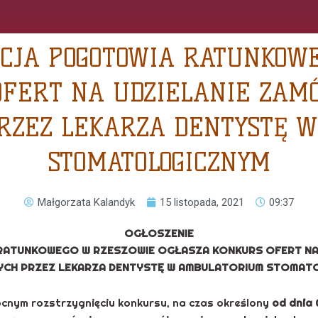
CJA POGOTOWIA RATUNKOW
OFERT NA UDZIELANIE ZAM
RZEZ LEKARZA DENTYSTĘ 
STOMATOLOGICZNYM
Małgorzata Kalandyk
15 listopada, 2021
09:37
OGŁOSZENIE
ATUNKOWEGO W RZESZOWIE OGŁASZA KONKURS OFERT NA U
YCH
PRZEZ LEKARZA DENTYSTĘ W AMBULATORIUM STOMAT
nym rozstrzygnięciu konkursu, na czas określony
od dnia 