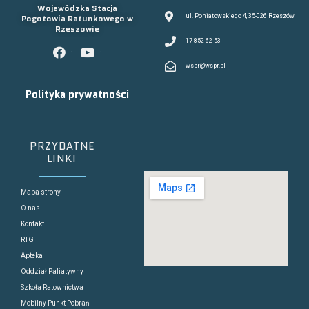
Wojewódzka Stacja
Pogotowia Ratunkowego w
ul. Poniatowskiego 4, 35-026 Rzeszów
Rzeszowie
17 852 62 53
facebook
youtube
wspr@wspr.pl
Polityka prywatności
PRZYDATNE
LINKI
Mapa strony
O nas
Kontakt
RTG
Apteka
Oddział Paliatywny
Szkoła Ratownictwa
Mobilny Punkt Pobrań