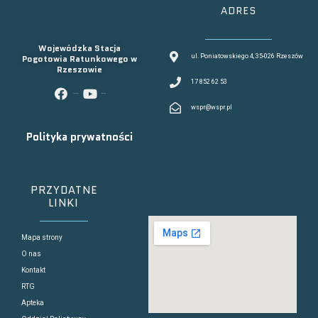
ADRES
Wojewódzka Stacja
Pogotowia Ratunkowego w
ul. Poniatowskiego 4, 35-026 Rzeszów
Rzeszowie
17 852 62 53
facebook
youtube
wspr@wspr.pl
Polityka prywatności
PRZYDATNE
LINKI
Mapa strony
O nas
Kontakt
RTG
Apteka