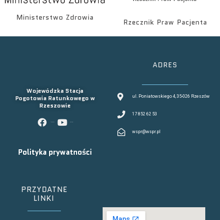
Ministerstwo Zdrowia
Rzecznik Praw Pacjenta
ADRES
Wojewódzka Stacja
Pogotowia Ratunkowego w
ul. Poniatowskiego 4, 35-026 Rzeszów
Rzeszowie
17 852 62 53
facebook
youtube
wspr@wspr.pl
Polityka prywatności
PRZYDATNE
LINKI