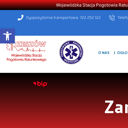
Wojewódzka Stacja Pogotowia Ratunk
Dyspozytornia transportowa: 722 252 122
Telef
Open toolbar
O NAS
OGŁO
Za