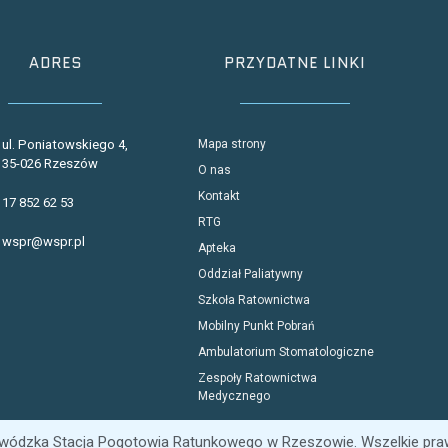
ADRES
PRZYDATNE LINKI
ul. Poniatowskiego 4,
Mapa strony
35-026 Rzeszów
O nas
Kontakt
17 852 62 53
RTG
wspr@wspr.pl
Apteka
Oddział Paliatywny
Szkoła Ratownictwa
Mobilny Punkt Pobrań
Ambulatorium Stomatologiczne
Zespoły Ratownictwa
Medycznego
wódzka Stacja Pogotowia Ratunkowego w Rzeszowie. Wszelkie pra