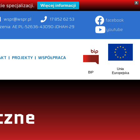
X
 specjalizacji.
Więcej informacji
wspr@wspr.pl
17 852 62 53
facebook
czenia: AE:PL-52636-43090-JDHAH-29
youtube
AKT
PROJEKTY
WSPÓŁPRACA
Unia
BIP
Europejska
czne