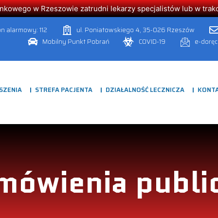
owego w Rzeszowie zatrudni lekarzy specjalistów lub w trakcie
on alarmowy: 112
ul. Poniatowskiego 4, 35-026 Rzeszów
Mobilny Punkt Pobrań
COVID-19
e-dorę
SZENIA
STREFA PACJENTA
DZIAŁALNOŚĆ LECZNICZA
KONT
mówienia publi