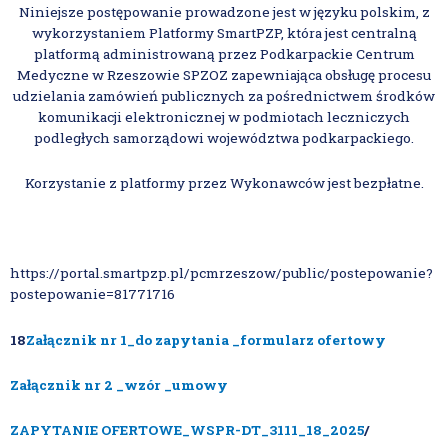
Niniejsze postępowanie prowadzone jest w języku polskim, z
wykorzystaniem Platformy SmartPZP, która jest centralną
platformą administrowaną przez Podkarpackie Centrum
Medyczne w Rzeszowie SPZOZ zapewniająca obsługę procesu
udzielania zamówień publicznych za pośrednictwem środków
komunikacji elektronicznej w podmiotach leczniczych
podległych samorządowi województwa podkarpackiego.
Korzystanie z platformy przez Wykonawców jest bezpłatne.
https://portal.smartpzp.pl/pcmrzeszow/public/postepowanie?
postepowanie=81771716
18
Załącznik nr 1_do zapytania _formularz ofertowy
Załącznik nr 2 _wzór _umowy
ZAPYTANIE OFERTOWE_WSPR-DT_3111_18_2025
/