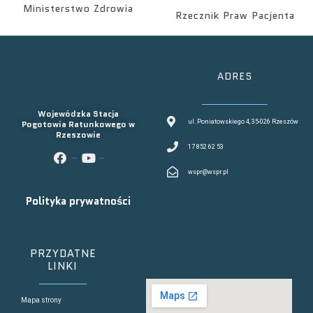
Ministerstwo Zdrowia
Rzecznik Praw Pacjenta
ADRES
Wojewódzka Stacja
Pogotowia Ratunkowego w
ul. Poniatowskiego 4, 35-026 Rzeszów
Rzeszowie
17 852 62 53
facebook
youtube
wspr@wspr.pl
Polityka prywatności
PRZYDATNE
LINKI
Mapa strony