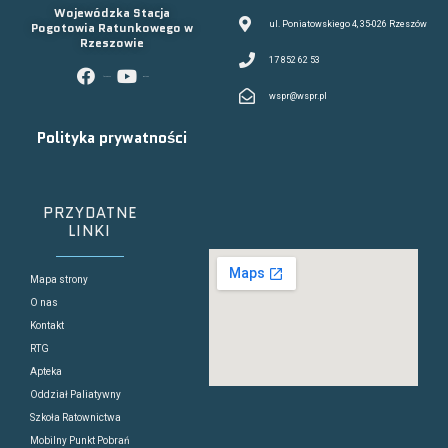
Wojewódzka Stacja
Pogotowia Ratunkowego w
ul. Poniatowskiego 4, 35-026 Rzeszów
Rzeszowie
17 852 62 53
facebook
youtube
wspr@wspr.pl
Polityka prywatności
PRZYDATNE
LINKI
Mapa strony
O nas
Kontakt
RTG
Apteka
Oddział Paliatywny
Szkoła Ratownictwa
Mobilny Punkt Pobrań