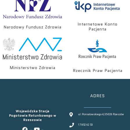
Internetowe Konto
Narodowy Fundusz Zdrowia
Pacjenta
Ministerstwo Zdrowia
Rzecznik Praw Pacjenta
ADRES
Wojewódzka Stacja
Pogotowia Ratunkowego w
ul. Poniatowskiego 4, 35-026 Rzeszów
Rzeszowie
17 852 62 53
facebook
youtube