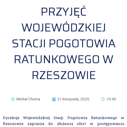
PRZYJĘĆ
WOJEWÓDZKIEJ
STACJI POGOTOWIA
RATUNKOWEGO W
RZESZOWIE
Michał Choma
21 listopada, 2025
10:43
Dyrekcja Wojewódzkiej Stacji Pogotowia Ratunkowego w
Rzeszowie zaprasza do złożenia ofert w postępowaniu