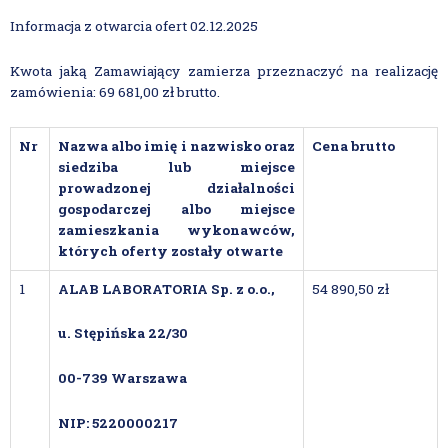
Informacja z otwarcia ofert 02.12.2025
Kwota jaką Zamawiający zamierza przeznaczyć na realizację
zamówienia: 69 681,00 zł brutto.
Nr
Nazwa albo imię i nazwisko oraz
Cena brutto
siedziba lub miejsce
prowadzonej działalności
gospodarczej albo miejsce
zamieszkania wykonawców,
których oferty zostały otwarte
1
ALAB LABORATORIA Sp. z o.o.,
54 890,50 zł
u. Stępińska 22/30
00-739 Warszawa
NIP: 5220000217