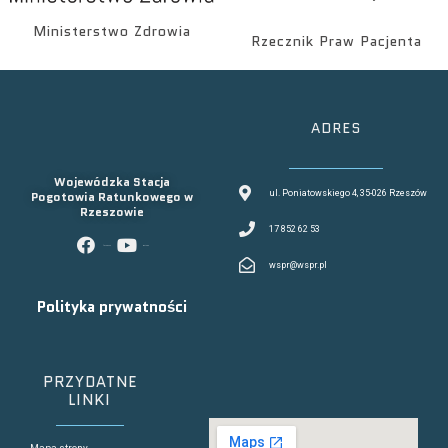
Ministerstwo Zdrowia
Rzecznik Praw Pacjenta
ADRES
Wojewódzka Stacja
Pogotowia Ratunkowego w
ul. Poniatowskiego 4, 35-026 Rzeszów
Rzeszowie
17 852 62 53
facebook
youtube
wspr@wspr.pl
Polityka prywatności
PRZYDATNE
LINKI