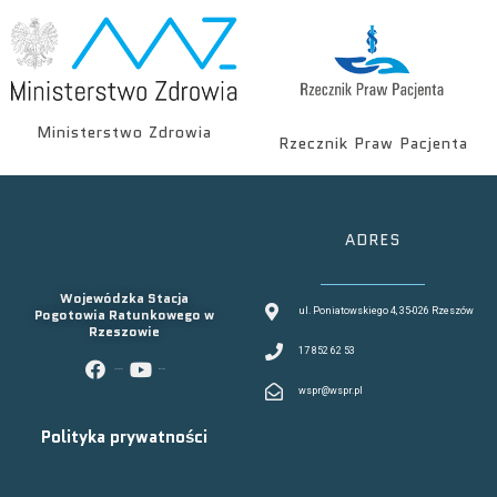
Ministerstwo Zdrowia
Rzecznik Praw Pacjenta
ADRES
Wojewódzka Stacja
Pogotowia Ratunkowego w
ul. Poniatowskiego 4, 35-026 Rzeszów
Rzeszowie
17 852 62 53
facebook
youtube
wspr@wspr.pl
Polityka prywatności