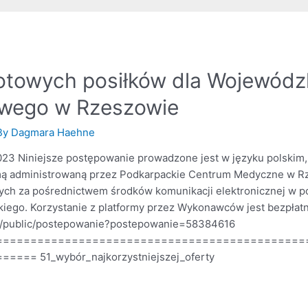
towych posiłków dla Wojewódzki
owego w Rzeszowie
By
Dagmara Haehne
3 Niniejsze postępowanie prowadzone jest w języku polskim,
formą administrowaną przez Podkarpackie Centrum Medyczne w 
ych za pośrednictwem środków komunikacji elektronicznej w p
ego. Korzystanie z platformy przez Wykonawców jest bezpłatn
ow/public/postepowanie?postepowanie=58384616
=============================================
== 51_wybór_najkorzystniejszej_oferty