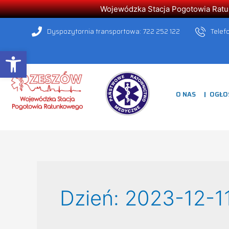
Wojewódzka Stacja Pogotowia Ratunk
Dyspozytornia transportowa: 722 252 122
Telef
Open toolbar
O NAS
OGŁO
Dzień:
2023-12-1