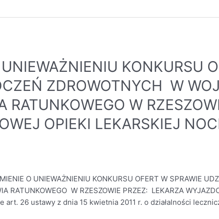
 UNIEWAŻNIENIU KONKURSU O
ADCZEŃ ZDROWOTNYCH W WO
A RATUNKOWEGO W RZESZOWI
WEJ OPIEKI LEKARSKIEJ NOCN
ADOMIENIE O UNIEWAŻNIENIU KONKURSU OFERT W SPRAWIE U
IA RATUNKOWEGO W RZESZOWIE PRZEZ: LEKARZA WYJAZDOW
 26 ustawy z dnia 15 kwietnia 2011 r. o działalności leczniczej