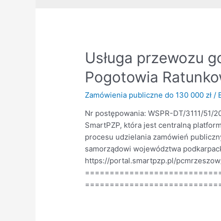
Usługa przewozu go
Pogotowia Ratunk
Zamówienia publiczne do 130 000 zł
/ 
Nr postępowania: WSPR-DT/3111/51/202
SmartPZP, która jest centralną plat
procesu udzielania zamówień publiczn
samorządowi województwa podkarpacki
https://portal.smartpzp.pl/pcmrzesz
===========================
===============================