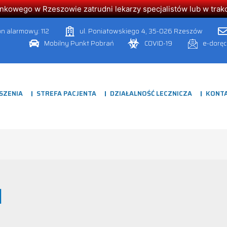
owego w Rzeszowie zatrudni lekarzy specjalistów lub w trakcie
on alarmowy: 112
ul. Poniatowskiego 4, 35-026 Rzeszów
Mobilny Punkt Pobrań
COVID-19
e-dorę
SZENIA
STREFA PACJENTA
DZIAŁALNOŚĆ LECZNICZA
KONT
1