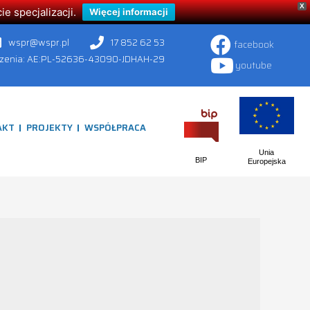
X
 specjalizacji.
Więcej informacji
wspr@wspr.pl
17 852 62 53
facebook
czenia: AE:PL-52636-43090-JDHAH-29
youtube
AKT
PROJEKTY
WSPÓŁPRACA
Unia
BIP
Europejska