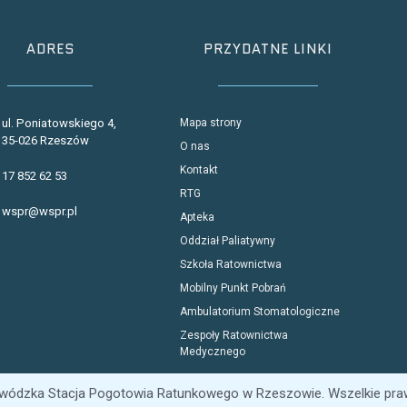
ADRES
PRZYDATNE LINKI
ul. Poniatowskiego 4,
Mapa strony
35-026 Rzeszów
O nas
Kontakt
17 852 62 53
RTG
wspr@wspr.pl
Apteka
Oddział Paliatywny
Szkoła Ratownictwa
Mobilny Punkt Pobrań
Ambulatorium Stomatologiczne
Zespoły Ratownictwa
Medycznego
wódzka Stacja Pogotowia Ratunkowego w Rzeszowie. Wszelkie pra