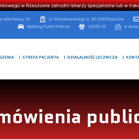
owego w Rzeszowie zatrudni lekarzy specjalistów lub w trakcie
on alarmowy: 112
ul. Poniatowskiego 4, 35-026 Rzeszów
Mobilny Punkt Pobrań
COVID-19
e-dorę
SZENIA
STREFA PACJENTA
DZIAŁALNOŚĆ LECZNICZA
KONT
mówienia publi