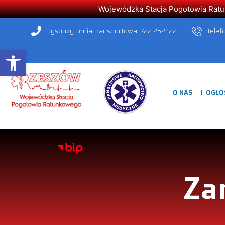
Wojewódzka Stacja Pogotowia Ratunk
Dyspozytornia transportowa: 722 252 122
Telef
Open toolbar
O NAS
OGŁO
Za