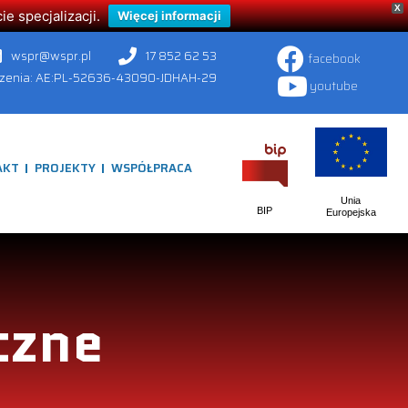
X
 specjalizacji.
Więcej informacji
wspr@wspr.pl
17 852 62 53
facebook
czenia: AE:PL-52636-43090-JDHAH-29
youtube
AKT
PROJEKTY
WSPÓŁPRACA
Unia
BIP
Europejska
czne